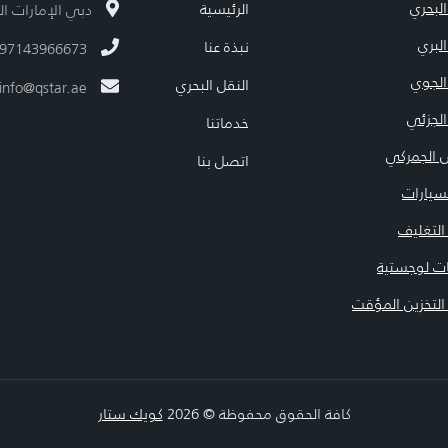
لبحري
الرئيسية
دبي الإمارات الع
لبري
نبذة عنا
97143966673
الجوي
النقل البحري
info@qstar.ae
لجزئي
خدماتنا
 الجمركي
اتصل بنا
سيارات
لتغليف
ت لوجستية
لتخزين المؤقت
كافة الحقوق محفوظة © 2026
كويك ستار