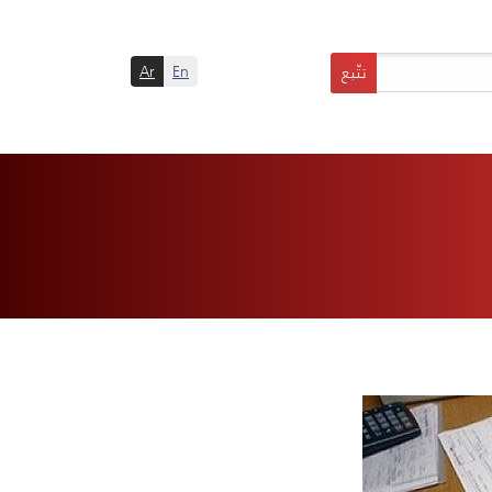
Ar
En
تتّبع