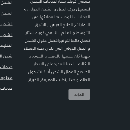
تسعى كويك ستار لخدمات الشحن
الشحن ا
لتسيهل حركة النقل و الشحن الدولي و
الشحن ا
العمليات اللوجستية لعملائها في
الشحن 
الامارات, الخليج العربي , الشرق
الأوسط و العالم. اننا في كويك ستار
الشحن ا
نعمل دائما لتوفيرافضل حلول الشحن
التخليص
و النقل الدولي التي تلبي رغبة العملاء
مهما كان حجمها بالوقت و الجودة و
شحن ال
التكاليف. لدينا القدرة على الانجاز
خدمات ا
الصحيح لأعمال الشحن أيا كانت حول
معلوما
العالم و هذا يتطلب المعرفة, الخبرة,…
خدمات ا
المزيد